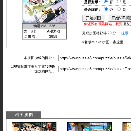
是否变形：
否
是
是否旋转：
否
是
你还没有登陆网站，我要[
登陆
动漫MM 1226
类 别:
动漫游戏
完成拼图将获得
20
分
提示
点 击 数:
3959
»老版本java 拼图，点这里
本拼图游戏的网址：
108块标准非变形非旋转拼图
游戏的网址：