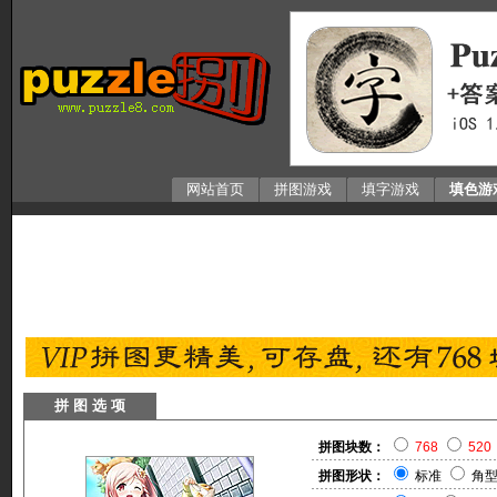
网站首页
拼图游戏
填字游戏
填色游
拼 图 选 项
拼图块数：
768
520
拼图形状：
标准
角