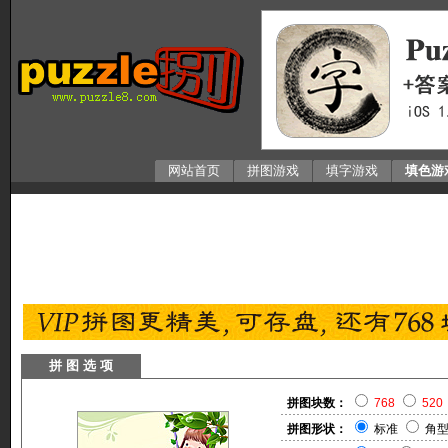
网站首页
拼图游戏
填字游戏
填色游
拼 图 选 项
拼图块数：
768
520
拼图形状：
标准
角