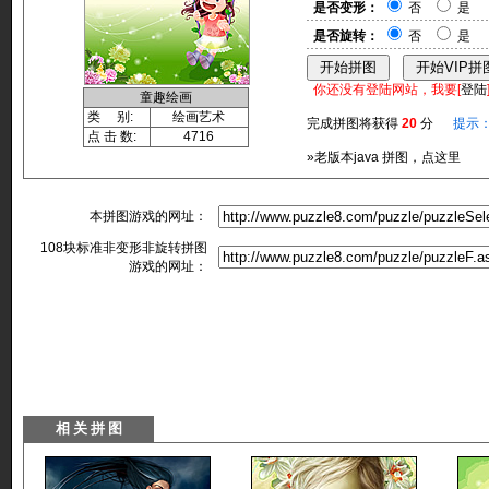
是否变形：
否
是
是否旋转：
否
是
你还没有登陆网站，我要[
登陆
童趣绘画
类 别:
绘画艺术
完成拼图将获得
20
分
提示
点 击 数:
4716
»老版本java 拼图，点这里
本拼图游戏的网址：
108块标准非变形非旋转拼图
游戏的网址：