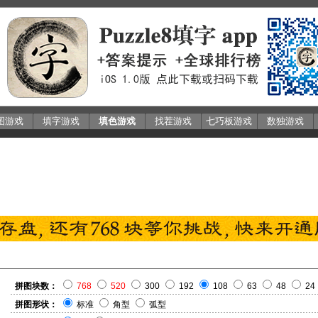
图游戏
填字游戏
填色游戏
找茬游戏
七巧板游戏
数独游戏
拼图块数：
768
520
300
192
108
63
48
24
拼图形状：
标准
角型
弧型