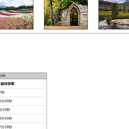
时间
不旋转拼图
7秒
0分40秒
分26秒
3分43秒
7分18秒