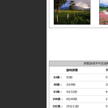
拼图游戏平均完成
旋转拼图
24块：
53秒
5
48块：
3分9秒
1
63块：
4分31秒
4
108块：
9分40秒
1
192块：
20分11秒
3