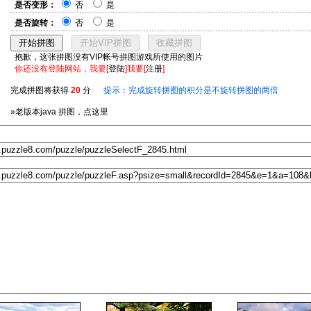
是否变形：
否
是
是否旋转：
否
是
抱歉，这张拼图没有VIP帐号拼图游戏所使用的图片
你还没有登陆网站，我要[
登陆
]我要[
注册
]
完成拼图将获得
20
分
提示：完成旋转拼图的积分是不旋转拼图的两倍
»老版本java 拼图，点这里