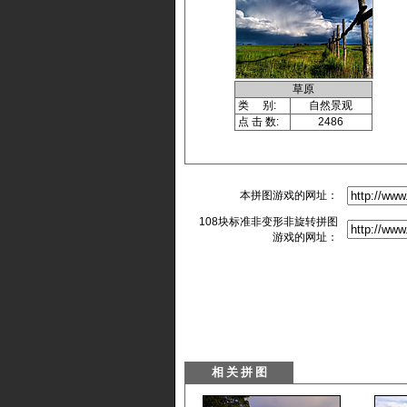
草原
类 别:
自然景观
点 击 数:
2486
本拼图游戏的网址：
108块标准非变形非旋转拼图
游戏的网址：