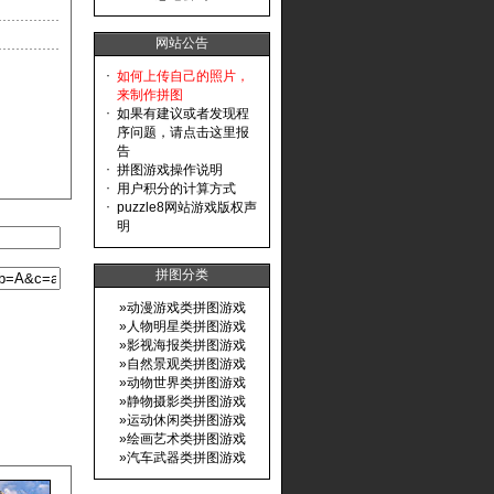
网站公告
·
如何上传自己的照片，
来制作拼图
·
如果有建议或者发现程
序问题，请点击这里报
告
·
拼图游戏操作说明
·
用户积分的计算方式
·
puzzle8网站游戏版权声
明
拼图分类
»
动漫游戏类拼图游戏
»
人物明星类拼图游戏
»
影视海报类拼图游戏
»
自然景观类拼图游戏
»
动物世界类拼图游戏
»
静物摄影类拼图游戏
»
运动休闲类拼图游戏
»
绘画艺术类拼图游戏
»
汽车武器类拼图游戏