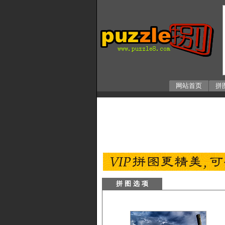
网站首页
拼
拼 图 选 项