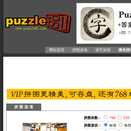
网站首页
拼图游戏
填字游戏
填色游
拼 图 选 项
拼图块数：
768
520
拼图形状：
标准
角