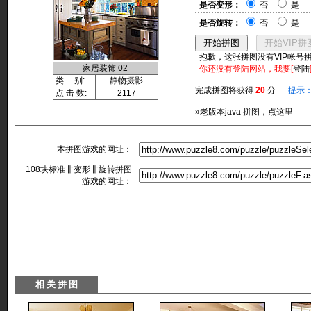
是否变形：
否
是
是否旋转：
否
是
抱歉，这张拼图没有VIP帐号
家居装饰 02
你还没有登陆网站，我要[
登陆
类 别:
静物摄影
完成拼图将获得
20
分
提示
点 击 数:
2117
»老版本java 拼图，点这里
本拼图游戏的网址：
108块标准非变形非旋转拼图
游戏的网址：