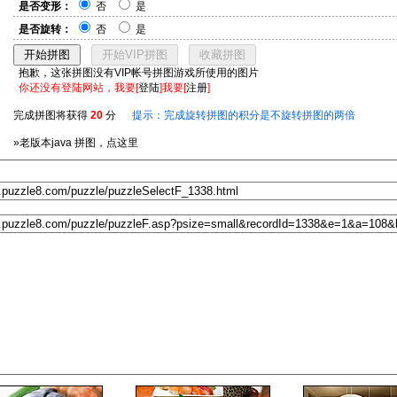
是否变形：
否
是
是否旋转：
否
是
抱歉，这张拼图没有VIP帐号拼图游戏所使用的图片
你还没有登陆网站，我要[
登陆
]我要[
注册
]
完成拼图将获得
20
分
提示：完成旋转拼图的积分是不旋转拼图的两倍
»老版本java 拼图，点这里