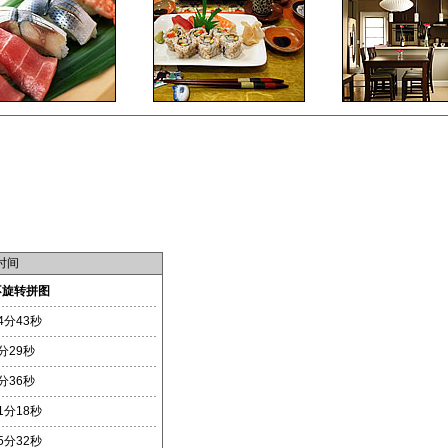
时间
不旋转拼图
4分43秒
分29秒
分36秒
1分18秒
5分32秒