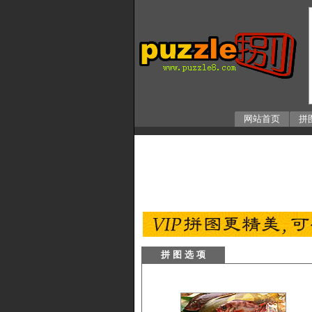
网站首页
拼
拼 图 选 项