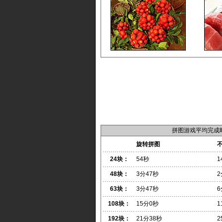
拼图游戏平均完成
旋转拼图
24块：
54秒
1
48块：
3分47秒
2
63块：
3分47秒
6
108块：
15分0秒
1
192块：
21分38秒
2