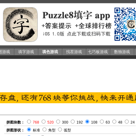
图游戏
填字游戏
填色游戏
找茬游戏
七巧板游戏
数独游戏
拼图块数：
768
520
300
192
108
63
48
24
拼图形状：
标准
角型
弧型