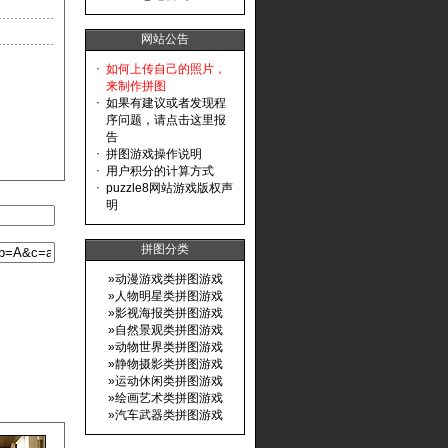
网站公告
·
如何上传自己的照片，
来制作拼图
·
如果有建议或者发现程
序问题，请点击这里报
告
·
拼图游戏操作说明
·
用户积分的计算方式
·
puzzle8网站游戏版权声
明
拼图分类
»
动漫游戏类拼图游戏
»
人物明星类拼图游戏
»
影视海报类拼图游戏
»
自然景观类拼图游戏
»
动物世界类拼图游戏
»
静物摄影类拼图游戏
»
运动休闲类拼图游戏
»
绘画艺术类拼图游戏
»
汽车武器类拼图游戏