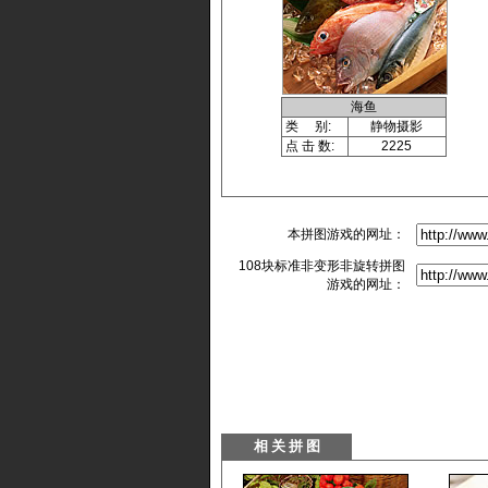
海鱼
类 别:
静物摄影
点 击 数:
2225
本拼图游戏的网址：
108块标准非变形非旋转拼图
游戏的网址：