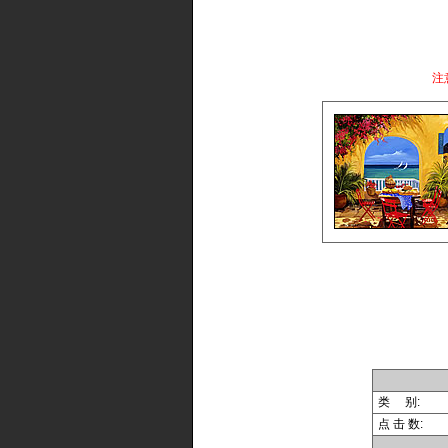
注
类 别:
点 击 数: