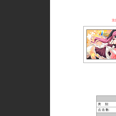
注
类 别:
点 击 数: