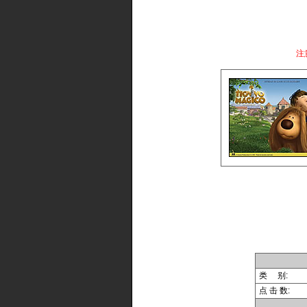
注
类 别:
点 击 数: