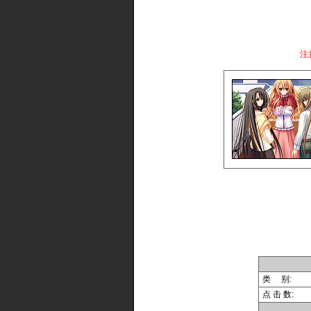
注
类 别:
点 击 数: